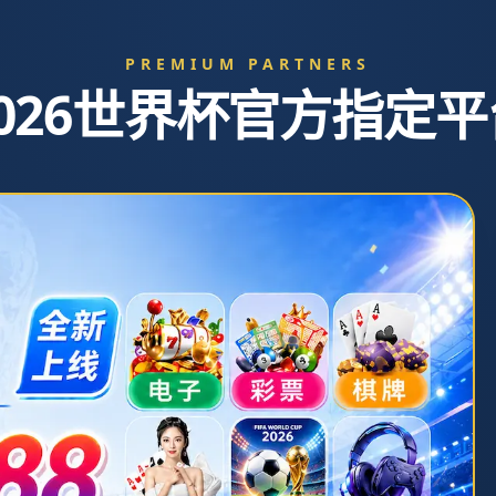
首页
公司简介
产品中心
新闻资讯
联