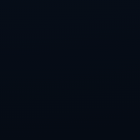
些都可能因为俱乐部的经营不善而化为泡影。诸如此类的事件的频繁
自己的职业生涯。