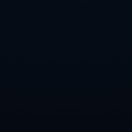
无论迪巴拉最终选择留在罗马还是前往沙特，他的决定都将对其职业
生涯产生深远影响。对于罗马俱乐部而言，如何在保持竞争力的同时
实现财务上的可持续发展，是一个需要深思熟虑的问题。**迪巴拉的未
来**，不仅关乎个人的职业发展，也关乎罗马俱乐部的战略布局。