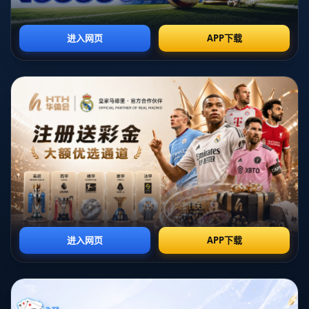
乐部的战略选择。
**迪巴拉的职业生涯与市场价值**
迪巴拉，这位阿根廷前锋，以其出色的技术和敏锐的球场嗅觉闻名于
世。在尤文图斯效力期间，他多次帮助球队赢得意甲冠军，并在国际
赛场上展现了非凡的实力。如今，迪巴拉在罗马的表现同样令人瞩
目，他的市场价值也因此水涨船高。
然而，**沙特俱乐部的高额报价**无疑为迪巴拉的未来增添了不确定
性。沙特足球近年来通过巨额投资吸引了众多国际球星，这不仅提升
了联赛的竞争力，也为球员提供了丰厚的经济回报。对于迪巴拉而