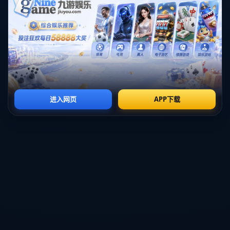
妙的外援引进及战术搭配，**山东泰山在亚冠赛场上屡屡打出亮眼表现
**。在先前的一次亚冠比赛中，泰山队通过两名外援的默契配合和精准
传球，成功打破对手防线，以3:1击败对手，成为外援使用的经典案
例。
相较于强力的外援配置，中央海岸水手更多依赖于整体打法和团队配
合。他们的教练在战术安排上以稳健著称，强调防守反击和默契配
合。这支来自澳大利亚的队伍有着丰富的比赛经验，尤其擅长在客场
作战时抢得积分。此前，他们曾在对阵东京FC时，通过持久的耐心与
防守反击，以1:0的比分惊险取胜，证明了自己能够在劣势情况下创造
奇迹的能力。