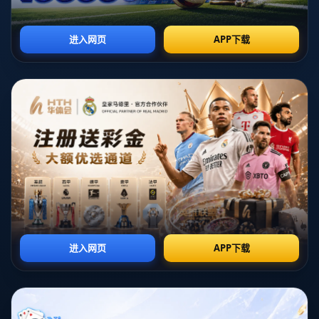
排出两名实力外援，其中一名是备受期待的前锋，另一名则是稳如磐
石的中场指挥官。两人均在此前的比赛中表现出色，展现了超群的个
人能力和团队协作的默契。与中央海岸水手的对抗中，这两名外援将
肩负起带动全队进攻、防守节奏的重任。
在泰山队的历史上，运用外援一直是球队竞争力的重要来源。通过巧