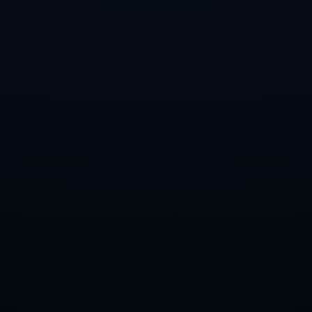
上一篇：不容易，格拉利什上次在欧冠赛场破门还是2021年.
下一篇： 各大杯赛解读：足总杯历史最悠久 西超杯共3场.
联系我们
微信二维码
010-8958854