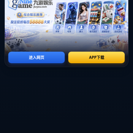
本的J联赛和韩国的K联赛近年来在青训系统和本土球员培养上取得了
长足的进步。这不仅有助于提高国内球员的整体水平，也促进了联赛
的持续稳定发展。对于中超而言，分析这些成功案例，不仅可以认清
自身市场定位，还能为未来发展规划提供有力参考。
综观亚洲各大联赛的发展现状，如何在保持联赛高水平竞技状态的同
时，实现经济效益的最大化，是所有联赛面对的共同课题。**而中超联
赛要想突破现有的市场局限**，可以借鉴各国优秀的管理与运营经验，