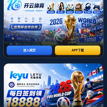
公司新闻
行业动态
亚洲联赛身价排名：沙特居首 中超1.39亿欧排第
6
时间：2026-07-07T21:28:28+08:00
**探析亚洲足球联赛身价：沙特称霸，中超如何再创辉煌？**
在全球足球市场中，亚洲联赛备受关注，尤其是近年来许多球队不断
吸引大牌球星加盟，使得市场竞争愈加激烈。根据最新报告显示，*亚
洲联赛身价排名中，沙特阿拉伯联赛高居榜首*，而中国的中超联赛则
以1.39亿欧元位列第六。这一排名引发了关于亚洲足球价值的广泛讨