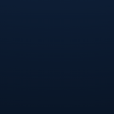
公司新闻
行业动态
方：原广州恒大主帅刘智宇出任南京城市主教
时间：2026-07-07T21:28:28+08:00
。最新的动态表明，*原广州恒大主帅刘智宇将出任南京城市主教练*，