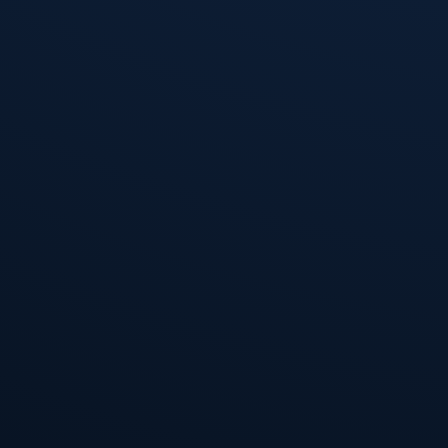
官
**前言**
随着中国足坛的发展，各大足球俱乐部不断调整策略以提升竞技水平