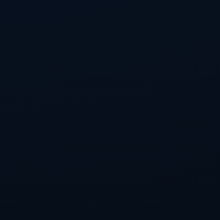
术灵活**和**注重团队合作**著称。此外，刘智宇还特别强调青训