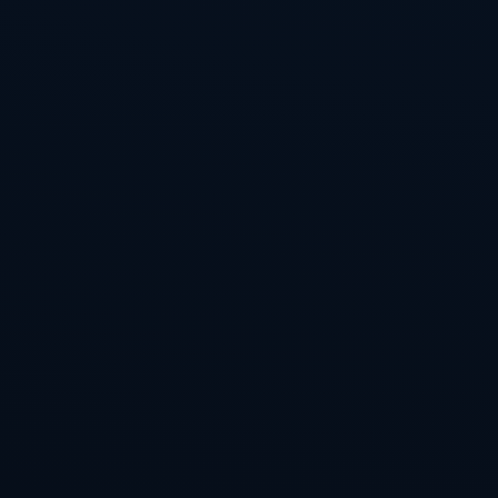
**刘智宇的执教背景**
刘智宇曾任广州恒大主教练，这段经历使他积累了丰富的执教经验。在
体系，将年轻球员的培养放在重要位置。这种理念与南京城市的未来