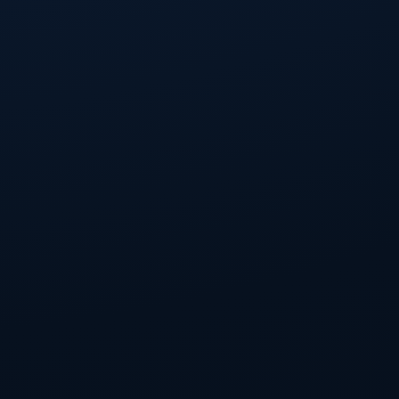
亞足球的深遠影響。