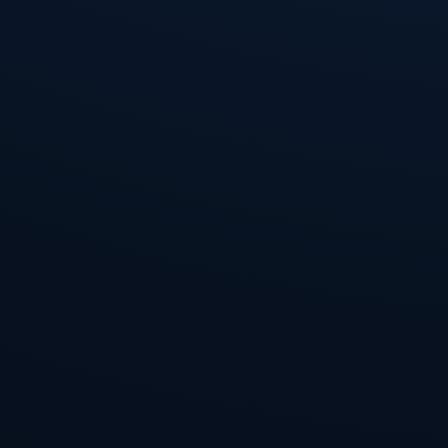
與努力。*他的表現不僅振奮了國家隊，更為他個人足球生涯增添了
### **奧斯梅恩的崛起之路：從普通少年到國家英雄**