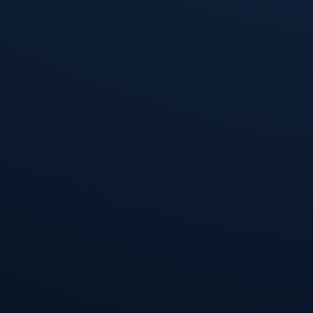
奧斯梅恩延
**奧斯梅恩延續火爆進球表現！非預賽戴帽成尼日利亞歷史第四射手！
身兼職業足球員的奧斯梅恩近期展現驚人狀態，他的進球能力在世界