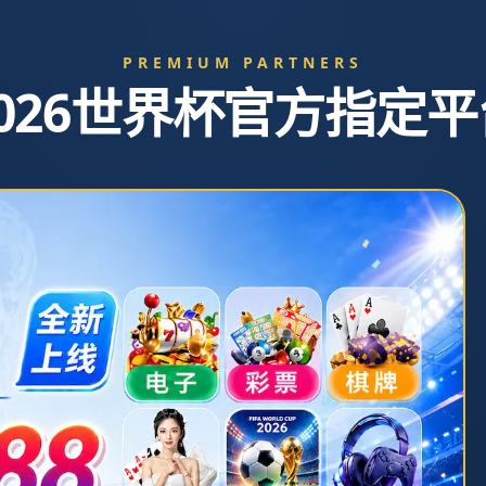
首页
公司简介
产品中心
新闻资讯
联