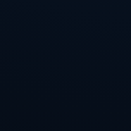
在这场关键战役中，德国队在上半场略显被动，匈牙利首先由亚当·绍
过凯·哈弗茨的进球扳平比分。这位年轻的球星在禁区内灵巧地把握
**然而**, 匈牙利并没有轻言放弃。仅仅两分钟后，安德拉斯·
的战术时显得有些措手不及。
**决定性瞬间：格雷茨卡拯救球队**
为了扭转局势，德国教练勒夫不断调整战术和人选，希望改变场上被
度扳平。这位拜仁慕尼黑的中场球员，以精准的射门和强大的心理素
**匈牙利队的表现与战略分析**
纵观全场，匈牙利队以坚韧不拔的精神和扎实的防守给人留下深刻印
中*同样可以掀起波澜。
**战术对比与未来展望**
这场比赛再次说明了战术灵活的重要性。德国队在面对紧迫局势时，
是对*心理承受能力*和*临场应变能力*的一次考验。