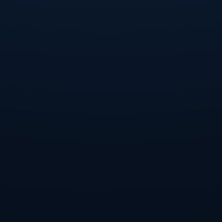
公司新闻
行业动态
F組第3輪德國2-2匈牙利 格雷茨卡救主哈弗
时间：2026-07-07T21:28:28+08:00
020年欧洲杯F组第三轮中，以2-2的比分平分秋色。*这场比赛不仅决定了