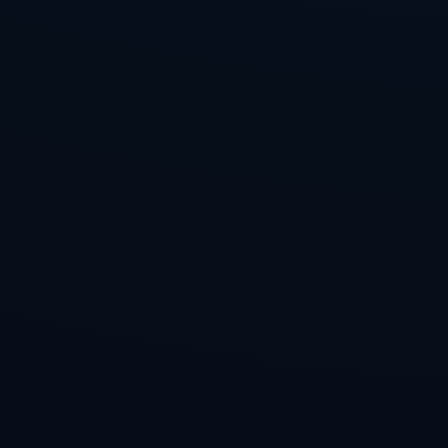
具体来说，诺里斯在计时圈中充分利用了赛道宽容度，尤其在COT
的赛车。*这次杆位的取得，无疑是迈凯伦团队技术策略和车手能力完
---
### 维斯塔潘：稳定发挥仍是冠军热门