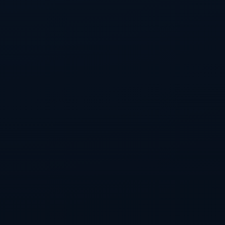
潘（Max Verstappen）紧随其后排名第二。这一结果不仅打破了本
微弱优势击败了维斯塔潘。**诺里斯的车速和表现不仅证明了自己，