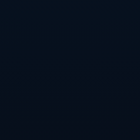
（Lando Norris）以出色的表现赢得了杆位，而卫冕冠军马克斯·维斯塔
讨这次比赛的精彩瞬间及其可能产生的影响。
车手中的佼佼者。他在本场排位赛中展现出了非凡的实力和冷静的心态，以