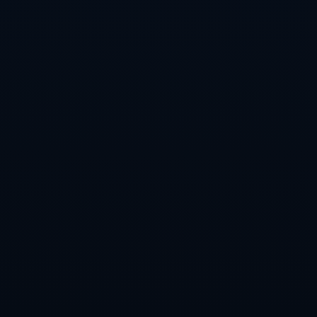
现了自己强悍的竞争力。尽管未能取得杆位，但他仅以零点几秒的劣势屈
OTA赛道的第一弯角是一个极具挑战性的左弯，*从第二位切入内线或许
先，维斯塔潘依旧能够扭转不利局面。
实力的较量，也是背后车队技术对决的缩影。**迈凯伦赛车在中高速弯
际比赛中由于发车节奏和缺乏战略协助，他的最终名次常低于排位成绩。