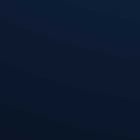
F
# F1美国大奖赛排位赛：诺里斯杆位 维斯塔潘第二