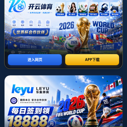
公司新闻
行业动态
2比1！拜合拉木爆发传射俱佳带队客场赢球，沙
特为此坐不住了.
时间：2026-07-07T21:28:28+08:00
**2比1！拜合拉木爆发传射俱佳带队客场赢球，沙特为此坐不住了**
近日，在一场备受关注的焦点比赛中，拜合拉木的表现堪称完美。他
凭借一传一射的出色数据，完美带领球队**以2比1的比分战胜对手**，
这场胜利不仅帮助球队在客场拿下关键分数，也让对手沙特方面的压
力陡增。这场比赛的背后，不仅体现出拜合拉木个人能力的爆发，也