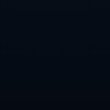
升的个人能力。他不仅拥有出色的技术基础，还体现出了在比赛中动
态调整的智慧。观察本场比赛，不难发现，**拜合拉木的威胁并非局限
于某一位置**，而是通过灵活跑位主动制造威胁。他的传球视野和射门
能力，使得对手防不胜防，这种全能型球员无疑是现代足球中炙手可
热的人才类型。
这样的表现对职业球员来说无疑是一个标杆，而对球队管理者和教练
组而言，拜合拉木的成功同样带来了启示：**在提拔年轻球员时，需要
着眼于全面性的能力培养，重视其在实际比赛中的临场表现**。
### **总结亮点：比赛影响还在发酵**
客场2比1的胜利无疑让拜合拉木和球队收获了信心，同时也让沙特方
面不得不正视自身的问题与短板。从比赛过程可以看出，个人能力和
整体战术相辅相成是一支强队的成功之道。而本场比赛的表现，也或
许能为更多球队提供灵感，如何在国际赛场更好地应对不确定的挑
战？
*关键词：拜合拉木、沙特、2比1、传射俱佳、客场赢球*