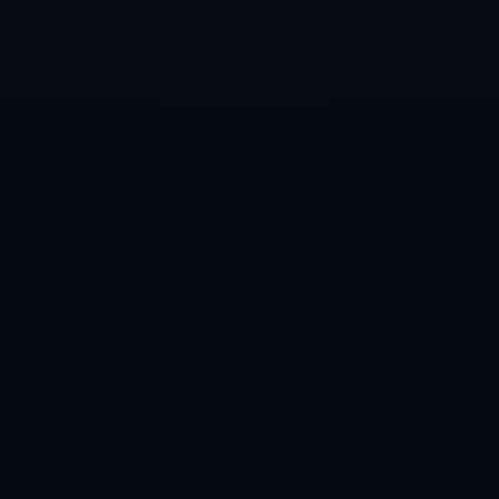
技术和比赛经验上不断提升。无论如何，锡安的未来充满希望，他的成长