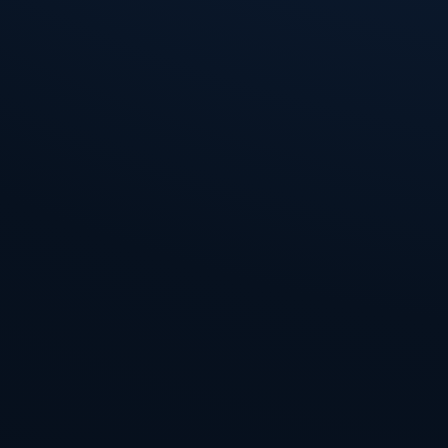
锡安
**锡安-威廉森当选NBA状元秀 他会是下一个詹姆斯？**
在NBA的历史长河中，状元秀一直是备受瞩目的焦点。**锡安-威廉