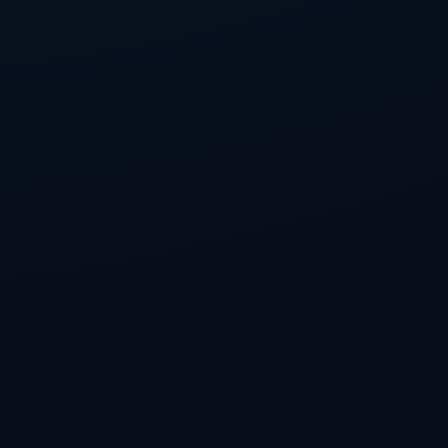
够轻松完成扣篮和篮板球。与詹姆斯相比，锡安的身体素质毫不逊色，甚
多球迷的目光。
而锡安在投篮方面还有待提高，尤其是中远距离投篮的稳定性。此外，
了坚实的基础。
迅速积累了大量粉丝，成为了联盟的新宠。他的比赛风格充满激情，吸
他在有限的出场时间内，依然展现了巨大的潜力。与詹姆斯的新秀赛季相
现都证明了他们的**天赋与潜力**。