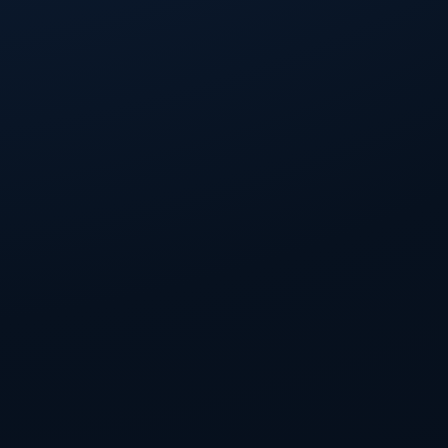
姆斯？
为2019年NBA选秀的状元秀。他的出现让人不禁联想到另一位传奇球