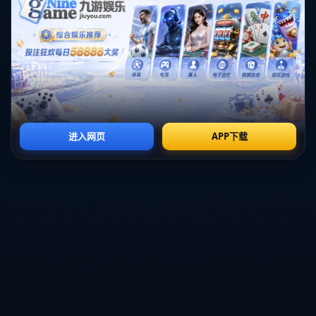
**塞维利亚与赫罗纳的兴趣**
塞维利亚和赫罗纳对罗贝托的兴趣并非偶然。**塞维利亚**，作为西甲
的传统强队，一直以来都在寻找经验丰富的球员来增强球队的深度。
罗贝托的加入无疑能为他们的中场带来更多的选择和变化。而**赫罗纳
**，作为一支正在崛起的球队，也希望通过引进像罗贝托这样的老将来
提升球队的整体实力。
**案例分析：老将的价值**