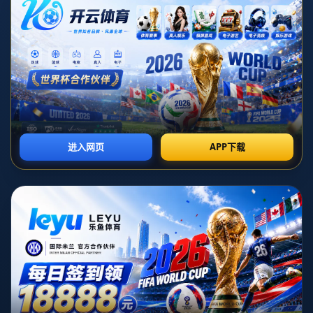
公司新闻
行业动态
羅貝托死心不息要留歐洲，塞維利亞和赫羅納等
球隊看上了這個大齡青年
时间：2026-07-07T21:28:28+08:00
**罗贝托的欧洲梦：塞维利亚与赫罗纳的关注**