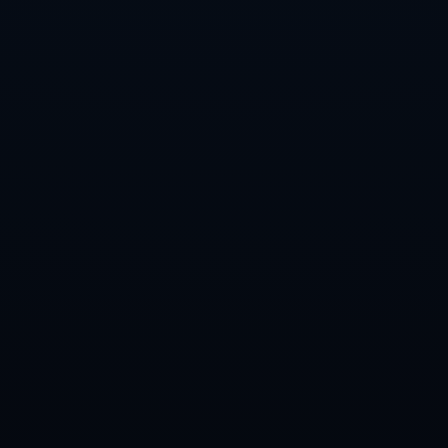
论是加盟塞维利亚还是赫罗纳，罗贝托都将迎来新的挑战和机遇。
**总结**
罗贝托的故事告诉我们，**年龄并不是阻碍梦想的障碍**。只要心中有
梦，任何时候都可以重新出发。对于塞维利亚和赫罗纳来说，罗贝托
的加入不仅是对球队实力的提升，更是对年轻球员的一种激励和榜
样。罗贝托的坚持和努力，必将在欧洲赛场上继续书写属于他的传
奇。
上一篇：伊森让你想起哪个球员？乌度卡：科怀-伦纳德
下一篇： 38岁詹姆斯生涯首次砍下双20 绝平上篮太关键