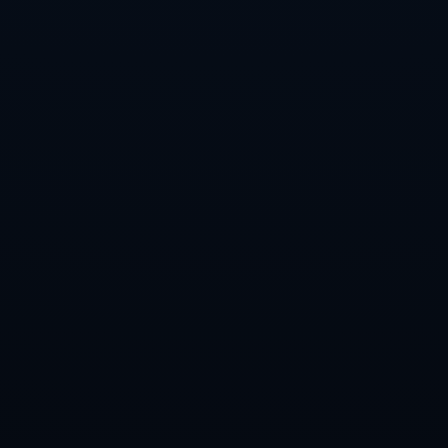
堡球员的青春风暴。
### **案例分析：经验与奇迹之间的较量**
近年来发生的类似案例也值得参考。2019年欧冠小组赛，利物浦意外
被萨尔茨堡攻入三球，尽管最终4:3险胜，但却暴露了顶级强队面对快
速反击球队时的防守短板。萨尔茨堡正是凭借高效的边路冲击和无惧
强队心理屡次制造冷门。从此，可以推测皇马在面对他们时也需要更
加谨慎。
而反观皇马，无论是战术深度还是球员储备，他们显然有能力控制全
场节奏。尤其是本泽马、维尼修斯等球星的存在，足以威慑任何后防
线。
---
**皇马首次欧战对阵萨尔茨堡**的比赛，注定充满悬念。在汲取过往与
奥地利球队交手经验的同时，他们也面临新的未知挑战。这场充满故
事和意义的对决将如何书写？值得每一位关注欧洲足球的球迷期待。