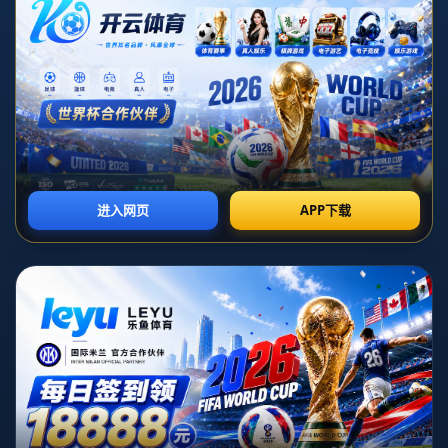
公司新闻
行业动态
皇马首次在欧战对阵萨尔茨堡，上次对阵奥地利
球.
时间：2026-07-07T21:28:28+08:00
**皇马首次欧战对阵萨尔茨堡，上次对阵奥地利球队表现几何？**
在欧洲足球的版图上，皇家马德里（皇马）无疑是一家令人肃然起敬
的俱乐部，其辉煌的欧战历史令人惊叹。而本赛季，他们即将迎来与
萨尔茨堡的新对决。这是皇马在欧战中首次与来自奥地利的这支劲旅
碰面，自然话题十足。回顾皇马上次对阵奥地利球队的表现，也许对