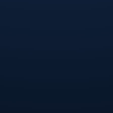
公司新闻
行业动态
納加速推進梅裏諾交易，球員展現強烈加
时间：2026-07-07T21:28:28+08:00
牙中场球员梅里诺的交易。**梅里诺**，这位才华横溢的球员，凭借其