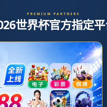
首页
公司简介
产品中心
新闻资讯
联