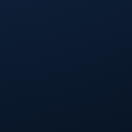
盟意願
出色的场上表现和战术意识，吸引了众多欧洲豪门的关注。然而，阿森