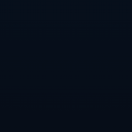
他在西甲联赛中的表现尤为突出，尤其是在控球和传球方面，展现出了极高