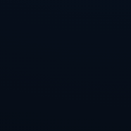
梅里诺自出道以来，一直以其全面的技术和出色的场上视野而闻名。
提供有力的支持。
**阿森纳的战略考量**