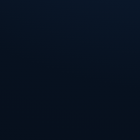
打进
**打进绝杀进球！B费当选曼联2-1格拉斯哥流浪者一战最佳**
当命运的天平在最后一刻倾斜，谁能争得头把交椅？在一场万众瞩目的