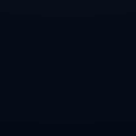
*和过硬的心理素质迅速成为球队的中场核心。本场比赛中，B费再次展现了
0分钟内努力奔跑、观察和精准判断的结果。在这场对抗中，他不仅有直
备的影响力。
今，他在曼联数据统计中名列前茅：包括贡献百余次关键传球、成为队内点球
密的防守和具有威胁的反击，与曼联实力差距悬殊的对决中做到不落下风。
曼联抓住了机会完成绝杀。这场失利尽管遗憾，但流浪者坚持到底的斗志
，其中2次命中目标，送出3次精准威胁传球并创造2次直接得分机会。无
了一场酣畅淋漓的足球视觉盛宴。比赛中，**B费的绝杀进球如同点睛之笔