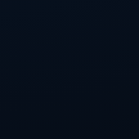
彰显了B费作为球队核心的无可替代性。
抗，曼联全队展现出高昂的斗志，而流浪者也凭借顽强的防守和犀利
的转折发生在下半场，曼联通过出色的团队配合攻破了对方的防守僵
，更为曼联注入了巨大的自信心。