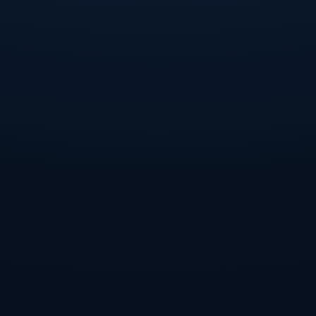
公司新闻
行业动态
绝杀进球！B费当选曼联2-1格拉斯哥流浪
时间：2026-07-07T21:28:28+08:00
足球激情对抗中，曼联凭借布鲁诺·费尔南德斯（以下简称**B费**）的