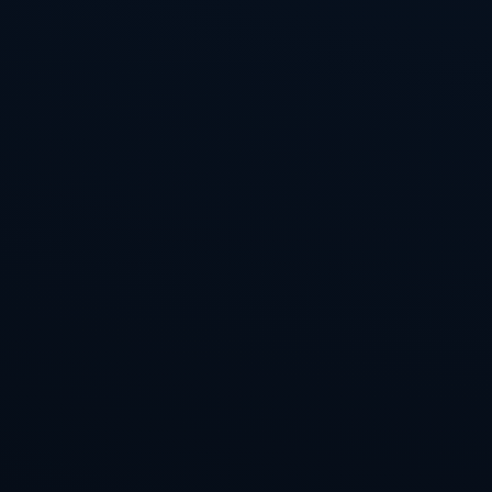
热血沸腾。B费凭借卓越表现和关键时刻的稳定输出，再次站在聚光
### 曼联与流浪者的激烈对决：谁能握住胜利？
比赛从第一分钟开始就充满了火药味。这场较量是欧战小组赛的关键
的反击一度让场上局势扑朔迷离。
上半场比赛中，双方势均力敌，机会几乎被均分。曼联通过控球和渗
局。然而流浪者随即展开反击并扳平比分，使得比赛进入了白热化阶
关键时刻，**B费**挺身而出，在比赛临近结束时用一记精准的射门