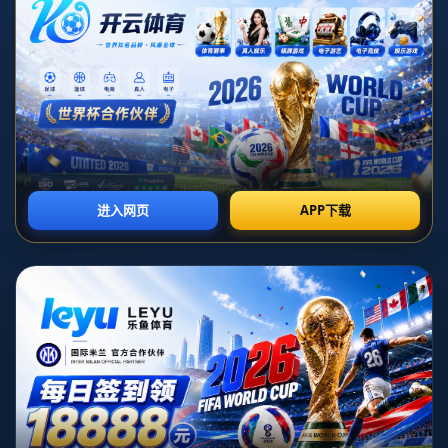
公司新闻
行业动态
阿尔特塔：阵容残缺但我们仍是很棒的球队
时间：2026-07-07T21:28:28+08:00
在足球世界中，阵容的完整性往往被视为一支球队成功的关键因素。
然而**阿尔特塔**，作为阿森纳的主教练，却展示了超越这一常规智慧
的信念：“阵容残缺但我们仍是很棒的球队。”这句话不仅是一种信心的
表述，更是对阿森纳深厚底蕴和战略定力的体现。在面对种种挑战的
情况下，这支英超劲旅如何保持竞争力？让我们深入探讨。
在近年来，可谓是英超历史上最具竞争力的时期之一，阿森纳依旧屹