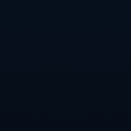
在为海港效力期间，奥斯卡不仅个人表现出色，也见证了球队的成长
与辉煌。他带领球队赢得了中超联赛冠军，并多次在亚冠联赛中实现
突破。他曾在关键比赛中挺身而出，用一记逆天的远射帮助海港队夺
得胜利。这些宝贵的荣誉和经历，成为他足球生涯中不可磨灭的一部
分。
**团队协作与个人成长**
奥斯卡不仅是一位**杰出的攻击中场**，同时也是团队协作的典范。在
他的带领下，海港队员们更加默契团结，共同面对挑战。奥斯卡时常
在场下与年轻球员分享经验，鼓励他们不断提升。这种无私的精神不
仅提升了整个队伍的凝聚力，也为下一代球员树立了榜样。
**对球迷以及城市的感恩**
除了在球场上的辉煌成就，奥斯卡对上海这座城市和支持他的球迷也
怀有深厚的感情。他经常通过社交媒体与球迷互动，分享他在上海生
活的点点滴滴。这种互动不仅拉近了他与球迷的距离，也让更多的人
了解和喜爱这位来自南美的足球明星。**在他的告别信中，他特别感谢