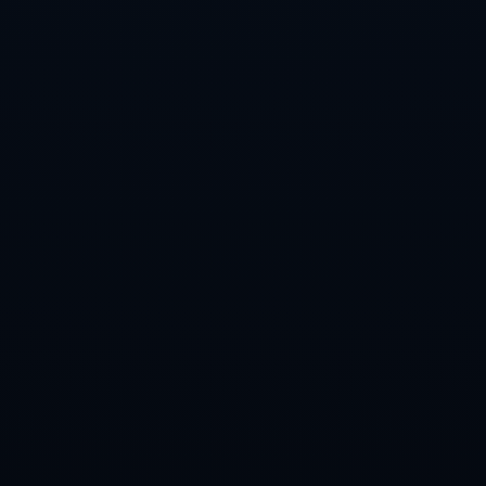
**总结**
奥斯卡的离开对海港以及广大球迷而言，都是一种情感的考验。但与
此同时，这也是一个新的开始，他在海港留下的精神与影响，将继续
激励着后续的每一名球员。对于这位中场大师，我们充满感激和祝
福，愿他在未来的道路上继续闪耀。