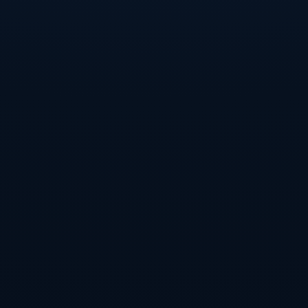
**确立球队核心地位**
奥斯卡刚加入海港的时候，许多人对他是否能够适应中超联赛环境存
有疑虑。然而，他用实际表现消除了这些疑虑。凭借着他在切尔西时
期积累的丰富经验，奥斯卡迅速成为了海港队中的中场核心。他的精
湛技术和沉着冷静的比赛态度，不仅帮助球队在国内外赛场上取得了
一系列的胜利，也将海港提升到了更高的竞技水平。在比赛中，他总
能用**精准的长传撕破对方防线**，在助攻统计榜上稳居前列。
**八年努力结下累累硕果**