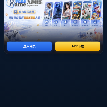
在熙熙攘攘的绿茵场上，许多球员用他们的激情与技艺书写着属于自
己的传奇，而对于奥斯卡来说，为上海海港效力的这八年，无疑是职
业生涯中最珍贵的篇章。**从巴西桑托斯一路走到繁华的上海，奥斯卡
用他那标志性的精准传球和无与伦比的中场掌控力，赢得了无数球迷
的喝彩与尊重**。在即将告别时，他坦言无比自豪，并向所有支持者表
达了诚挚的谢意。