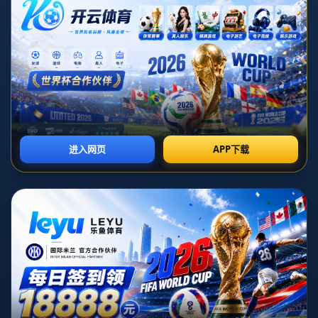
公司新闻
行业动态
亮相！津门虎主帅于根伟更新短视频，新外援基
莱斯到队参加训练.
时间：2026-07-07T21:28:28+08:00
**亮相！津门虎主帅于根伟更新短视频，新外援基莱斯到队参加训练**
在新赛季临近的关键时刻，津门虎队再度成为球迷关注的焦点。*近
日，津门虎主教练于根伟的一则短视频更新，引发了热烈讨论*。不仅
展现出了球队的备战状态，还透露了新的动态——新外援基莱斯已正
式到队并开启了训练。这一消息无疑为即将到来的比赛注入了更多期