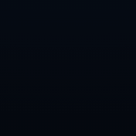
上一篇：巴西球员丹克莱尔加盟石家庄功夫.
下一篇： 新华社：中国女足主教练米利西奇是怎样选出的？.
联系我们
微信二维码
010-8958854