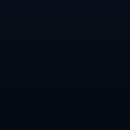
此外，津门虎近年来在重振旗鼓方面的努力是显而易见的。尽管联赛
中面临传统强队的围剿，但球队通过本土核心球员和外援的有机结
合，渐渐形成了自己的特色风格。从球迷角度看，这支球队正朝着更
加成熟、稳定的方向发展。
### **总结**
无论是主帅于根伟的短视频亮相，还是新外援基莱斯的加盟，都让津
门虎在赛季备战中焕发出新的生机。*从战术部署到球员磨合，这支球
队为新赛季显然已经做足了功课。*随着比赛的临近，我们有理由相
信，津门虎将以更加耀眼的姿态亮相赛场，再次为球迷带来惊喜！