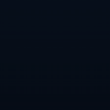
的动力。那么，*卡萨迪是否也该在发展机遇和转会费用之间做出权衡
*？
对于卡萨迪来说，这不仅是一次职业选择，更是一次自我证明的机
遇。无论最终选择哪个俱乐部，他都需权衡比赛经验、个人发展和球
队风格等多种因素。**蓝鹰的经验积累、切尔西的顶级平台**，抑或富