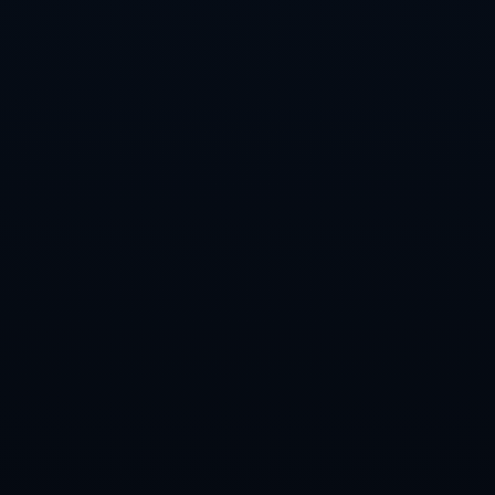
勒姆和伯恩茅斯提供的立刻上场机会，对他来说都是重要的考虑因
素。
在转会市场中，不确定性和机会总是并存。卡萨迪将如何选择，将在
未来的几周甚至几个月内揭晓。作为球迷，我们期待见证他在未来赛
场上的精彩表现。