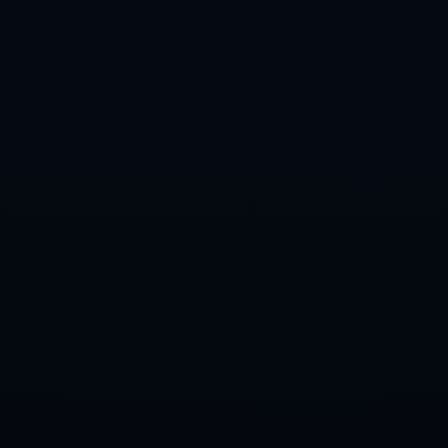
总之，李月汝的表态是个性与实力的真实表达。能否最终加盟四强球
队，尚需时间验证。但毫无疑问，她对职业未来的追求，令人期待。
上一篇：今日趣圖：德裏赫特，聯賽王者的傳承 那些年的伊布傳奇
下一篇： 北青体育：伊万明日前往海口 本期国足集训球员内部竞争势
必激烈.
联系我们
微信二维码
010-8958854
仅限中国 9：00-20：00