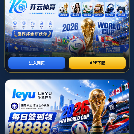
公司新闻
行业动态
李月汝上赛季结束后曾透露：我不太想留火花 想
去四强球队.
时间：2026-07-07T21:28:28+08:00
**李月汝上赛季结束后曾透露：我不太想留火花，想去四强球队**
在刚刚结束的篮球赛季中，中国女篮中锋李月汝无疑是一个备受瞩目
的名字。而在赛季结束后的一次采访中，她坦然表达了自己的职业规
划，“*我不太想留在火花队，我更想去一支有四强竞争力的球队。*”这
一直率的发言迅速引发了外界的广泛讨论，也让更多人开始关注这位