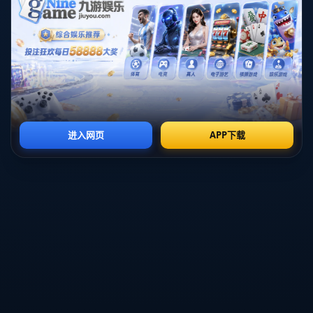
李月汝在采访中明确指出，*“我想去四强球队。”* 这一表态揭示了她的
职业雄心和明确目标。那么，如今的WNBA四强球队会不会接纳这位
中国球员呢？让我们结合实际情况进行一些分析。
首先，以拉斯维加斯王牌队、康涅狄格太阳队、西雅图风暴队等为代
表的WNBA强队目前正在寻求稳定的内线补充。这些球队的战术体系
相对成熟，如果能为李月汝提供稳定的出场时间，她完全有机会参与