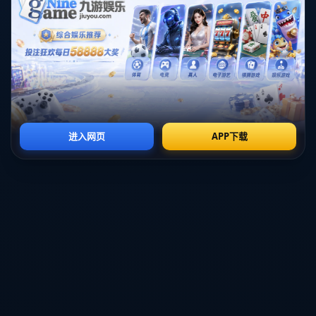
例如，**申花球衣**在鲜明的蓝白色之外，加入了细腻的水波纹设计，
象征着上海这座“东方明珠”的独特韵味。而**国安球衣**则延承绿色基
调，并以阵列的金色细线强调冠军气质。这些设计无疑承载了球迷的
期待与情感，也让人们更迫切地想拥有它。
### 球迷打卡现场：从排队到分享，气氛热烈
今早，在上海和北京的多家官方球衣发售门店，现场涌现了罕见的购
衣长龙。不仅年轻一代球迷积极参与，还有许多年长的资深球迷带着
孩子，全家总动员。这种代际传递的情怀，将中国足球文化生生不息
地注入到下一代人之中。
知名体育博主“绿茵记录”在微博上实时分享了这场抢购热潮，并配文：
“**申花和国安球衣发售首日，球迷用行动展现了热爱！排队长龙，场
面堪比比赛日！**”博主的直播画面显示，有球迷在完成购买后立刻穿
上新球衣，在门店前骄傲地拍照打卡。不少人还将这一“战利品”晒到社
交媒体上，带话题“#申花球衣首发#”“#国安球衣来了#”迅速登上热搜。
### 案例分析：如何利用周边产品提升球队影响力？