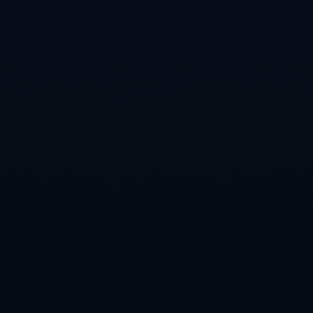
赛，上海上港必须吸取教训，**调整队员的心理状态及战术安排**，特
别是需要加强**中场与前场的衔接**，以提升整体作战效率。
### 应对策略与未来展望
在亚冠赛程如火如荼进行的情况下，上海上港必须**迅速调整心态**，
面对即将到来的比赛可能会更加艰难。傅欢的伤情评估结果出来后，
如何重新搭建稳固的后防体系也是团队面临的挑战之一。团队内部需
要更多的团结与协作，以应对复杂多变的国际比赛环境。