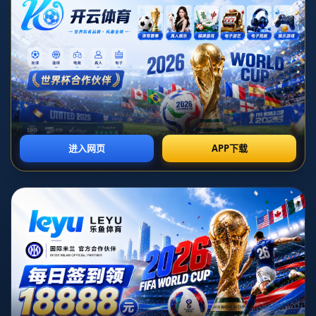
公司新闻
行业动态
亞冠小組賽第5輪上海上港0-4悉尼FC 傅歡表現
差強人意傷退下場.
时间：2026-07-07T21:28:28+08:00
**亚冠小组赛第5轮：上海上港0-4悉尼FC，傅欢表现差强人意伤退下
场**