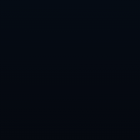
**，在严峻的比赛中寻求突破，才能在亚洲足坛重塑声誉，为中超加
分。
在未来的比赛中，希望所有中超球队能齐心协力，凭借更为出色的表
现，不仅提升联赛的国际地位，更为中国足球的长远发展打下坚实的
基础。
上一篇：记者：重庆铜梁龙新任总经理李平，在国安工作20多年并任
财务总监.
下一篇： 「深圳特区报」这个暑假 深圳学子忙着摘金夺银.