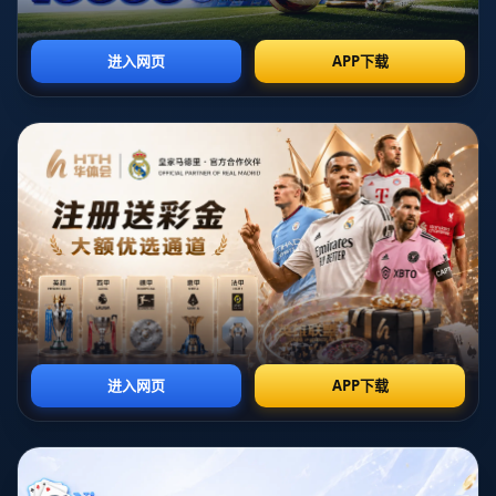
动立即成为各方讨论的热点，引发了关于赛事组织、地缘政治影响及
城市声誉的诸多探讨。
这次更换举办地背后有多重原因。**首先，安全与政治因素是首要考量
**。近年来，全球政治局势不稳定，尤其是对于欧洲大陆的宏观环境分
析，再结合特定地区的地缘政治压力，欧足联对此保持高度警惕。选
择巴黎，不仅是凭借其一流的赛事组织经验，还希望借此传达出一种
稳定与和平的信息。
巴黎，作为世界旅游和文化中心，不仅具备优越的地理位置，还有丰
富的赛事承办经验。**例如，巴黎曾成功举办世界杯、欧洲杯等重要赛
事**，吸引全球体育爱好者的目光。而巴黎的独特魅力，结合精细的交
通网络和丰富的住宿选择，为大量涌入的球迷提供了极大的便利。