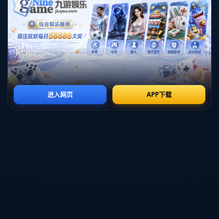
**让我们从商业角度看巴黎的选择**。决赛在巴黎的举办，意味着巨大
的经济利益。赛事游客预计将为法国带来大量的酒店预订、餐饮、交
通以及各种球迷用品的消费。这不仅有助于刺激当地经济，还能加速
法国旅游业的恢复，特别是在后疫情时代，这种国际赛事的引入显得
尤为重要。