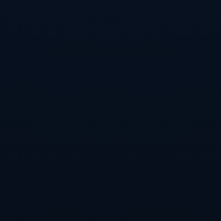
而对球队和球迷来说，举办地的变动也带来了不同的思考。从**球迷体
验**的角度，巴黎的丰富文化背景和动人的城市景观无疑是额外的吸引
力。而对于那些热衷于**足球文化**的旅友，访问巴黎不仅仅是为了观
看一场比赛，也是一次深度体验法式风情的绝佳机会。
从球队的战略部署来看，比赛地点的变更也影响了球队的备战。无论