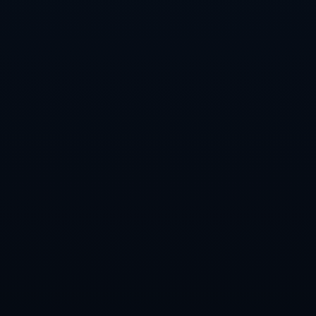
综上所述，**欧足联将21-22赛季的欧冠决赛由圣彼得堡改至巴黎，不
仅是一次赛事组织的调整，更是对当下国际环境的敏锐判断**。无论从
安全、经济或是球迷体验的角度来看，巴黎都是一个理想的选择。而