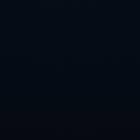
总的来说，在中国职业足球联赛中，河南俱乐部以高度保密的措施**细
致规划**、**专注中轴线的引援策略**，传递出俱乐部对新赛季的雄心
与信心。通过务实且高效的引援，河南队有望持续提升战斗力，在未
来的比赛中展现更加精彩的表现。