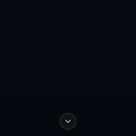
上一篇：切爾西與AC米蘭正談判解約法國水貨巴卡約科！.
下一篇： 萊因克爾力挺魯尼：三個月根本不足以改變一支球隊的現
狀！.
联系我们
微信二维码
010-8958854
仅限中国 9：00-20：00
Copyright 2024
凯发·k8(国际)- 官方网站·一触即发
All Rights by
凯发k8