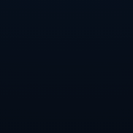
以往不少成功的球队，都有过集中资源强化中轴线的案例。比如，**曼
城在前几个赛季中引进德布劳内和罗德里**，正是通过在中轴线位置引
入世界级球员，球队才得以在多个赛季中保持顶级竞争力。河南队此
次的策略，无疑是借鉴了这一成功模式，不仅希望在中国职业联赛中
脱颖而出，更追求打造一支能够在未来长期保持竞争力的强队。
**潜在引援目标**
虽然河南队的具体引援信息尚未对外公布，但一般来看，这些潜在引
援目标都具备一流的技术能力和丰富的比赛经验。他们不仅能够提升
现有球员的比赛水平，还能为年轻球员的成长提供学习的榜样。这对
于河南队而言，无疑是提升整体水平和建设长远竞争力的双赢选择。