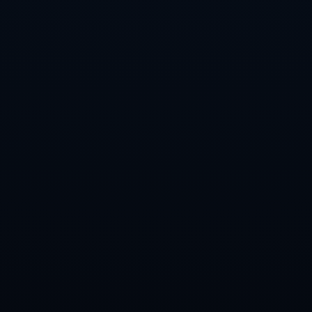
动、举办青少年足球训练营等方式，俱乐部不仅促进了足球文化的传
播，还加强了与市民之间的纽带。*这种足球凝聚力，让克雷莫内塞成
为伦巴第地区的重要足球名片。
---
对于一个在历史长河中起伏不断的俱乐部而言，**克雷莫内塞记录的不
仅仅是比赛成绩，也是一段充满奋斗与梦想的故事**。无论未来的战绩
如何，这支百年俱乐部始终将在意大利足球舞台上占据属于自己的特
殊地位。
上一篇：2024行山意外回顧｜獅子山頂連續3年死人 屯門大峽谷兩
致命事故.