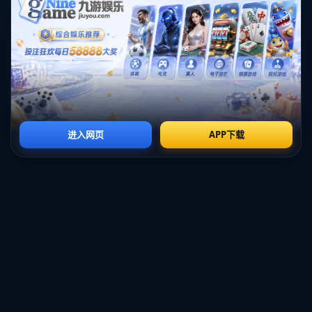
纵观克雷莫内塞的战绩历史，这支俱乐部更多时候活跃于意大利的**低
级别联赛**——意乙甚至意丙。克雷莫内塞的鼎盛时期可以追溯到20
世纪80年代末。当时，它在意甲联赛中短暂停留，期间展现出顽强的
竞争力。然而好景不长，在随后几年由于资金限制和战绩疲软，球队
逐步滑落至意丙。这也是许多中小型俱乐部共同面临的生存挑战。
尽管过往坎坷，克雷莫内塞从未停止过对进步的追求。*近年来，凭借
管理层的科学规划和球员的不懈努力，克雷莫内塞终于在**2021-2022
赛季**以优异的战绩打破桎梏，强势杀回意甲联赛。这标志着俱乐部的
一次重生，也为它吸引了新一批关注的目光。*
## 球队哲学与风格：坚韧与创新的结合
如果要用一个词来形容克雷莫内塞，那一定是**“坚韧”**。虽然球队缺
少豪门那种炫目的球星阵容，但正因为如此，他们在每一场比赛中展
现出的团队协作和战术执行力尤为突出。而他们的**教练组也非常注重
培养年轻球员**，希望通过发掘潜力新人为俱乐部注入活力。
风格方面，克雷莫内塞的比赛特点主要聚焦于**防守反击**，辅以快速