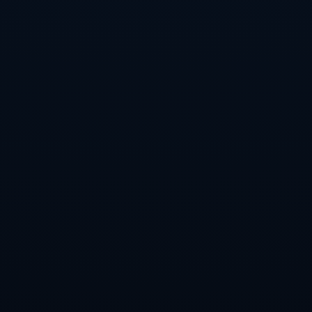
没。切尔西主帅**图赫尔巧妙的球队轮换和战术布置**使得球队保持最
佳状态。此外，切尔西新赛季的阵容深度也令人瞩目，各个位置都有
强有力的替补，这一优势在赛季漫长的征程中将会是不可忽视的竞争
力。
### 比赛影响：案例分析
此役后，切尔西的状态显示出**他们已经为本赛季的冠军争夺战做好了
准备**。相比之下，水晶宫则需要反思和调整战术以应对接下来的比