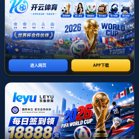
公司新闻
行业动态
英超第1輪切爾西3-0水晶宮 龍哥任意球破門查洛
巴世界波.
时间：2026-07-07T21:28:28+08:00
在英格兰足球超级联赛首轮中，**切尔西队以3-0的完美比分战胜了水
晶宫队**，为新赛季开了个好头。这场比赛不仅让切尔西球迷欢呼雀
跃，更是见证了两位年轻球员的杰出表现。**"龙哥"阿隆索用他标志性
的任意球首开纪录**，而年轻的查洛巴则用一记世界波让人印象深刻。
本文将深入探讨这场比赛，并揭示其背后的精彩亮点。