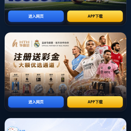
### 切尔西的强势开局
切尔西在本场比赛中展示了他们的**整体实力**和**战术灵活性**。从
比赛一开始，切尔西就在控球和传球上占据优势。**中场的稳固**让他
们能够快速推进，并制造出多次威胁进攻，这为最终的大胜奠定了基
础。作为上赛季的**欧冠冠军**，切尔西承载着巨大的期望。这场胜利
无疑是对球队准备程度和新赛季前景的一次正面评价。
### "龙哥" 阿隆索的任意球魔力