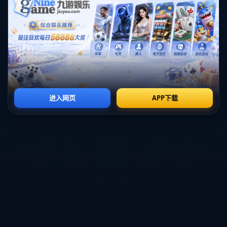
**阿隆索的任意球得分是切尔西打开胜利大门的关键**。在比赛第27分
钟，阿隆索在禁区边缘获得一个任意球机会。他选择用他那精准的左
脚直接射门，皮球划过一道美丽的弧线，最终精准无比地直挂死角。
这一精彩进球不仅展示了阿隆索的技术能力，也证明了切尔西的前场
定位球战术是多么的具有威胁。阿隆索作为一名经验丰富的边后卫，
他的攻击力在这次任意球中体现得淋漓尽致。
### 才华横溢的查洛巴
年轻的**查洛巴以一记世界波锁定胜局**，为切尔西提供了坚实的支
持。对这位初次登上英超舞台的年轻人来说，能有如此出色的表现，
意味着更多的机会和挑战。在比赛第58分钟，查洛巴在禁区外约25米
处起脚射门，皮球快速飞向球门右下角，令水晶宫门将无力阻挡。查
洛巴此举震惊全场，也为他自己赢得了无数掌声和赞誉。**这不仅是对
他个人努力的肯定**，也是切尔西青年培养体系卓有效果的显著体现。
### 战术成功与兵员厚度
本场比赛除了单个球员的精彩发挥，图赫尔在战术安排上也功不可