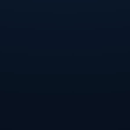
坎特的默契配合，成功遏制了波尔图核心中场奥利韦拉的发挥，这让
对手的进攻威胁被大幅削弱。
同时，图赫尔的换人时机也非常恰当。下半场，球队稍显疲惫之后，
图赫尔迅速调整，换上普利西奇和吉鲁，以保证前场的速度与冲击
力。这些细节的把控充分体现了图赫尔作为顶级教练的临场能力，而
他的整体战术风格则赋予了切尔西更强的稳定性与灵活性。
---