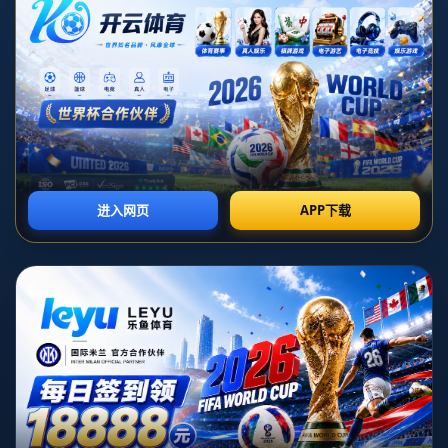
公司新闻
行业动态
拉斐爾萊昂個人資料.
时间：2026-07-07T21:28:28+08:00
**拉斐尔·莱昂个人资料：探索一位新星的足球生涯**
在全球足球界，新兴球员如雨后春笋般涌现，而拉斐尔·莱昂无疑是其
中最受关注的明星之一。这位葡萄牙年轻前锋凭借出色的球技和敏锐
的进攻意识，迅速在国际足坛占据一席之地。本文将深入探讨拉斐尔·
莱昂的个人资料，解析他的职业道路与发展潜力。
**个人背景及早期生涯**