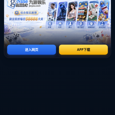
**国际舞台上的崛起**
拉斐尔·莱昂的能力不止局限于俱乐部层面，其在国家队的表现也是可
圈可点。2017年，他代表葡萄牙U19国家队参加欧洲U19锦标赛，并
在那里展示了他**卓越的速度和精准的射门技巧**。他的贡献帮助葡萄
牙闯入决赛，尽管未能夺冠，但莱昂的表现赢得了一致好评。
随后，拉斐尔·莱昂继续晋升到U21，并在该级别比赛中同样展现出色
表现。迅速扩大的影响力，使得他被誉为“下一个C罗”。这种声誉不仅