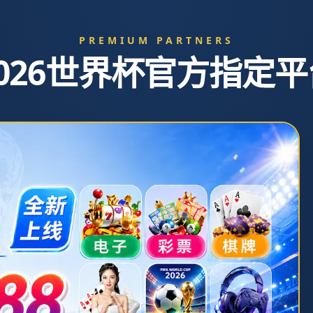
首页
公司简介
产品中心
新闻资讯
联