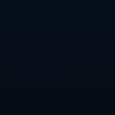
一个关键的决定——换上了**7号球衣**。7号在足球界是一个象征荣耀
巴黎圣日耳曼攻城拔寨，成为球队进攻体系的核心。
披上了**10号战袍**。这一号码曾被许多足球传奇所穿过，如齐达内。
和灵敏的决策能力**帮助法国队捧起了大力神杯。