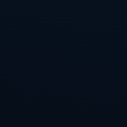
**转会巴黎圣日耳曼后的7号决策**