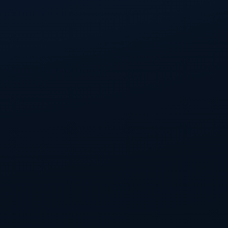
头角的新星，是姆巴佩职业生涯的起点。2016-2017赛季，姆巴佩