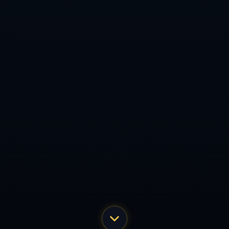
上一篇：連續兩場戴帽！安切洛蒂相信本澤馬能蟬聯金球獎！.
下一篇： 郵報：切爾西本賽季捧起歐洲超級杯與世俱杯 但不會發放額
外獎金.
联系我们
微信二维码
010-8958854
仅限中国 9：00-20：00