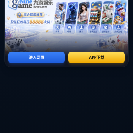
树立影响力。
值得注意的是，MLS的结构和比赛节奏与欧洲联赛有所不同，需要梅
西进行相应的调整。**这位经验丰富的球星将面临新环境、新文化乃至
新战术的挑战**，但他的加入无疑将激发年轻球员的进取心，并促进球
队的整体进步。
**案例分析：贝克汉姆效应**
值得一提的是，大卫·贝克汉姆于2007年加盟洛杉矶银河队，在当时的
MLS也引起了极大的轰动。他的到来为MLS开创了一个新时代，引入
了众多国际球星并大力推动了美国足球的市场化发 展。**如今，梅西
的效应与贝克汉姆的效应有很多相似之处**。两者之间的共性在于，他
们都是在职业生涯的黄金时期选择MLS，并以标志性的个人魅力吸引
着世界的目光。
从数据来看，贝克汉姆的加盟使得MLS的关注度和参与度显著提升，
其后的一系列商业开发都为联赛带来了可观的收益。基于此，梅西在
国际迈阿密的首秀不仅是一次体坛盛会，也是商业领域的重要时刻，