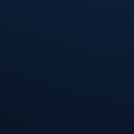
荷甲
**荷甲3月最佳球员：哈维·西蒙斯 连续两个月获此奖项**
在2023年的荷甲赛场上，年仅20岁的荷兰足球新星**哈维·西蒙