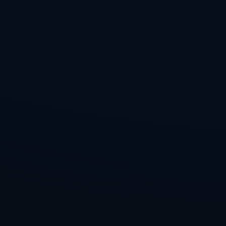
此外，他以89%的传球成功率在中场核心位置展现了**一流的传球
次授予他的原因。