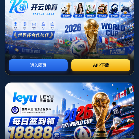
公司新闻
行业动态
20／21賽季歐冠小組賽第6輪薩爾茨堡0-2馬德裏
競技 中超舊將卡拉斯科傳射建功.
时间：2026-07-07T21:28:28+08:00
**20/21赛季欧冠小组赛：马德里竞技凭借卡拉斯科的卓越表现锁定胜
局**
足球是一项充满激情与奇迹的运动，而欧冠赛场更是各大豪门展现实
力的舞台。在20/21赛季欧冠小组赛第6轮的一场焦点之战中，西甲豪
强马德里竞技客场挑战奥地利劲旅萨尔茨堡，最终凭借比利时中场卡