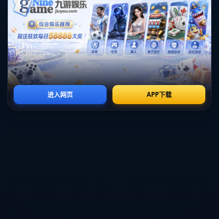
的边路推进给马竞的防守制造了极大的压力。然而，西蒙尼的球队一
如既往展现了扎实的后防纪律和精准的战术调整，很快便稳住了阵
脚。而卡拉斯科，这位曾效力于中超大连人的比利时边路好手，则成
为了比赛的关键先生。
### **中超旧将的传奇回归**
**2018年，比利时国脚卡拉斯科离开欧洲舞台加盟中超大连人，成为
当时足球圈津津乐道的话题。**虽然有人质疑他为了薪资放弃竞技追
求，但卡拉斯科始终保持职业态度。他在中超期间的高光表现为其日
后回归马竞奠定了基础。2020年冬窗，他租借重返马德里竞技，迅速
融入球队，并在同年夏天转会正式定型。这场欧冠生死战，则进一步
证明了他在高水平联赛中不仅保持了一流的竞技状态，甚至更进一
步。
### **卡拉斯科的高光时刻：传射建功书写胜局**
本场比赛的转折点出现在第39分钟，当时马竞通过战术角球发动攻
势。**卡拉斯科在禁区左侧精准传中，帮助后点包抄的埃尔莫索成功头