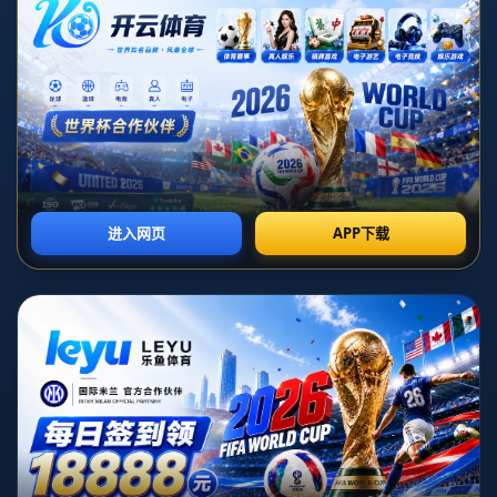
公司新闻
行业动态
主裁判：國米球迷噓盧卡庫太過分，比賽可能會
中斷！.
时间：2026-07-07T21:28:28+08:00
**主裁判：國米球迷噓盧卡庫太過分，比賽可能會中斷！**
當足球場上聚焦於技術與激情時，場外的觀眾卻往往成為不可忽視的
影響因子。近日，國際米蘭與對手的一場比賽成為熱議焦點，原因並
非比賽本身，而是球迷針對比利時前鋒盧卡庫的集體噓聲。主裁判甚
至警告稱，如果這種行為繼續，**比賽可能會中斷**。這件事不僅重新