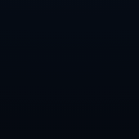
提升球员的自信心和适应性。他常常强调，每一个失误都是成长的契
机，而每一次的成功都源于过去的努力。通过这种方式，员在压力中
保持积极的状态，以最佳状态迎接每一个挑战。
**总结性思考：团队与个人成就**
穆里尼奥坚信，罗马俱乐部的成绩离不开每一个个体的努力和团队的
合作。他强调，“无论是球队工作人员还是后勤团队，每个人都在向同
一个方向努力。”这种全员参与的文化不仅增强了团队凝聚力，也为罗
马未来的发展打下了坚实的基础。*在穆里尼奥的引领下，罗马俱乐部
正向着更高的目标迈进，力求在国际足球舞台上屹立不倒。*
上一篇：20-21賽季西甲聯賽第29輪比賽集錦.
下一篇： 馬爾科·席爾瓦盛贊新援伊沃比和卡斯塔涅：很高興擁有他