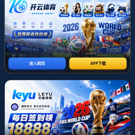
公司新闻
行业动态
穆帥：羅馬俱樂部是一個整體，我們都追求同一
個目標.
时间：2026-07-07T21:28:28+08:00
**穆里尼奥：全体齐心协力，罗马俱乐部追求共同目标**
在现代足球的世界里，强调团队合作与统一目标的重要性并不少见。
然而，当这句话出自于拥有丰富执教经验的何塞·穆里尼奥之口时，背
后蕴含的意涵却更加深刻。*穆里尼奥，这位战术大师，曾带领多个顶
级俱乐部取得辉煌成绩，如今他再次强调团队的重要性，为罗马俱乐