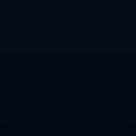
转变，让张某在后期的表现中更为稳定，成为了球队的一名不可或缺
的全能型球员。
### **总结执教理念，展现职业担当**
杜锋这番话的背后，是对篮球战术与球员心理的深度理解。从**领先时
的警惕心态**到**年轻球员的即刻满足心理**，杜锋的观点为体育从业
者提供了深思熟虑的参考，不仅适用于职业篮球，也同样扩展到其他
竞技项目中。篮球不单只是比赛，更是态度、责任和智慧的集中体
现。而这些，正是杜锋执教哲学的重要内核。