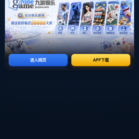
### **年轻球员的心态困境：2分和“潇洒”的错觉**
杜锋这句“别觉得得2分就很潇洒”，通俗而形象地道出了许多年轻球员
的误区。对于初步进入职业赛场的新人来说，得分的即时满足常常会
蒙蔽双眼——他们倾向于高估一次成功的价值，而忽视全场比赛的全
局贡献。
**篮球是一项团队运动，个人得失从来不是比赛的中心**。年轻人拿到
2分可能会觉得自己贡献了不可缺少的一部分，但他们需要明白，比赛
的真正成败来自团队的协作能力。例如，在一场比赛中得了30分的球
员，如果没有很好地配合队友或者防守薄弱，不仅无法帮助球队制
胜，甚至可能成为战术执行的短板。杜锋在执教过程中常常通过录像
回放和数据分析让球员意识到，个人得分不是唯一的衡量指标，防
守、助攻、篮板等数据才是衡量球员价值的综合标准。
### **倾注细节与“反思模式”——杜锋的执教哲学**
杜锋一直以“细节控”而闻名。这一点不仅体现在技战术布置中，也体现
在他对球员的个人心态培养上。他曾特别要求队员利用碎片化时间观