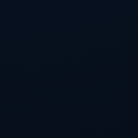
员加持，球队在关键时刻还是未能保持住领先优势。面对布罗德黑德这