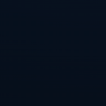
对于克罗地亚而言，这场比赛的**结果**显然未能达到预期。作
名年轻球员突然的**崛起**，他们的防线显然表现得缺乏韧性。这一