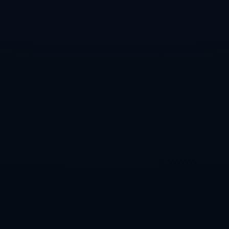
在与其他战术灵活、年轻球员众多的队伍交手时，往往会因为对手的速度和拼
未来需要在防线布置上采取更灵活的策略，可能需要引入新鲜血液来增强