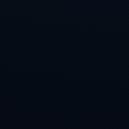
**案例分析**：通过回顾克罗地亚过去的比赛表现能够发现，他们
轻化明显的英格兰队时也曾因后场失利而险些失分。因此，克罗地亚