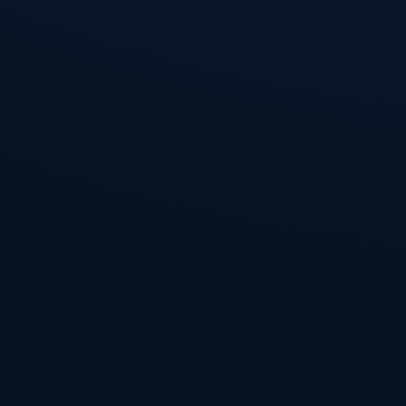
这无疑成为比赛的**转折点**。
布罗德黑德的进球不仅为威尔士带来了关键的一分，也展示了这支球
*。这不仅是布罗德黑德的**首秀破门**，也让他注定将成为媒体