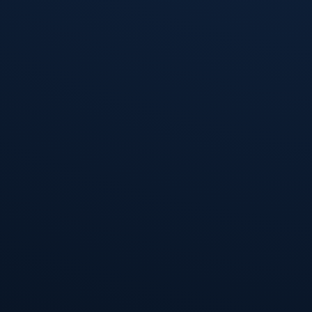
2024歐預賽第1
**在2024年欧洲杯预选赛第1轮比赛中，克罗地亚队以1-1战平
在比赛中，克罗地亚在上半场显然占据了主动。作为**世界季军*