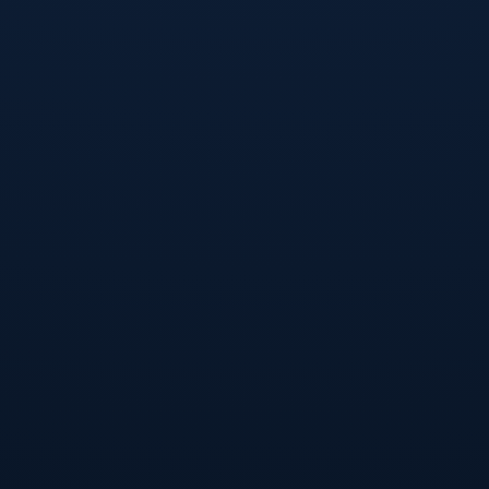
从合规角度来看 正规牌照是判断世界杯外围平台可靠性的第一道门槛
一般而言 值得信赖的运营方会清晰展示其受哪家权威机构监管 比如部
分境外博彩监管机构会在官网公开牌照编号 可供查询 如果平台连基本
的牌照信息都含糊其辞 或者只用一些模糊说法来“擦边” 比如声称自己
是“国际认证”“安全保障” 却拿不出任何可核查的监管信息 那么可信度
就大打折扣 用户在筛选时可以养成一个简单习惯 不要只看首页广告
而是主动去查“关于我们”“条款与规则”等页面 是否明确列出注册主体