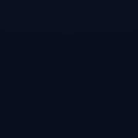
或更换 导致用户每次访问都需要通过新的链接 这不仅给资金安全带来
隐患 也会增加个人信息泄露的风险 此外 值得信赖的平台在隐私政策
上会有较为详尽的说明 明确指出用户数据收集范围 使用场景和保护方
式 而那些只顾推送活动 却对隐私保护只字不提的平台 显然很难让人
安心 在世界杯外围这样需要账号 密码 支付信息的场景中 技术防护并
不是锦上添花 而是基本底线
在真正参与世界杯外围时 很多玩家最直观的感受来自于赔率 公平性以
及结算效率 合规平台通常会使用较为成熟的赔率体系 数据来源稳定
并且在比赛前后变动有迹可循 一般不会出现极端不合理的跳动 例如临
近开赛突然大幅修改盘口 却不给出任何解释 那往往意味着系统管理或
风控存在问题 此外 值得信赖的站点在赛后结算速度较为稳定 大多数
赛事会在短时间内完成派彩 并且对于特殊情况 如比赛中止 盘口取消
也会有明确规则说明 避免随意性操作 一些玩家曾遇到过这样的情况
比赛结果已经确定 却迟迟不结算 客服回应模糊 这种体验在规范平台
上相对少见 因为规则透明是建立信任的前提