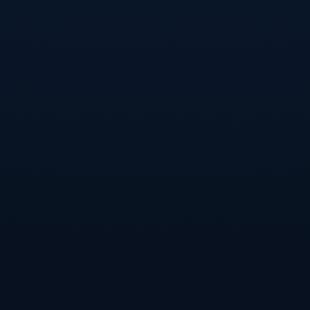
监管机构以及相关条款 这一步虽然略显“麻烦” 却往往是区分靠谱与否
的关键一环
第二个不容忽视的维度是 资金安全与支付通道的可靠性 值得信赖的世
界杯外围平台 通常会采用相对成熟的支付解决方案 并且提供多种充值
与提现方式 更重要的是 会在规则中清晰写明提款时间 门槛 以及可能
涉及的审核流程 如果你发现某个平台在充值入口处极其顺畅 但提现规
则却写得模棱两可 甚至完全看不到关于“提款时效”和“费用说明”的明确
条款 那无疑是一枚危险信号 一些陷阱平台常常先以高额优惠吸引用户
充值 待资金进入后 又通过复杂苛刻的“流水要求” “活动限制”阻碍提现
案例中就有玩家因未仔细阅读规则 结果投入不菲金额 却在提款时被以
各种理由拒绝 因此 在判断平台是否值得信赖时 任何与资金流转相关
的文字说明都值得仔细研读
技术与数据安全也是衡量世界杯外围平台的重要指标 正规平台在用户
登录和交易页面通常会采用SSL加密 浏览器地址栏会显示安全锁标识
并且域名稳定 不频繁更换 对比之下 一些不规范的站点域名极易被封