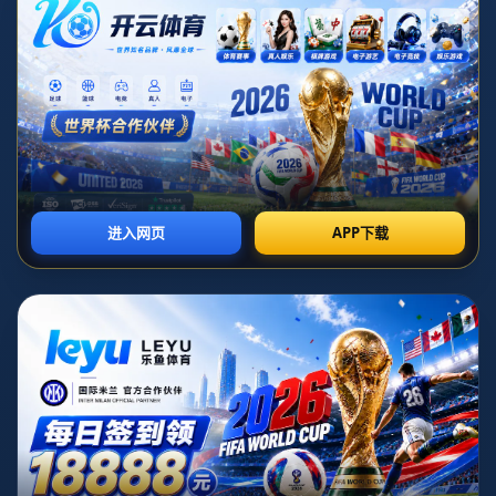
公司新闻
行业动态
世界杯外围平台有哪些值得信赖？
时间：2026-07-07T21:28:28+08:00
世界杯外围平台哪些更值得信赖