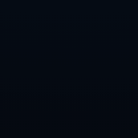
开放之旗，与各国一道，以体育之力消弭隔阂、增进理解、汇聚合
力，在高水平开放中创造更多发展机遇，在相互成就中奔向更加美好
的明天。