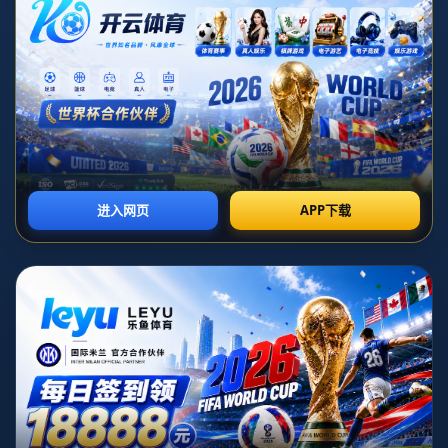
公司新闻
行业动态
在高水平开放中共享发展机遇（和音）
时间：2026-07-07T21:28:28+08:00
杭州第19届亚运会圣火在钱塘江畔熊熊燃起的这一刻，人们不仅看到
了激情与荣誉的交织，更感受到了中国在高水平开放中与世界共享发
展机遇的诚意与担当。透过赛场的拼搏与合作，从基础设施到服务体
系，从科技赋能到规则对接，中国体育正以更自信的姿态拥抱世界，
以更开放的胸怀汇聚八方力量。在“更快、更高、更强——更团结”的奥
林匹克新格言感召下，一幅“你中有我、我中有你”的亚洲体育命运共同