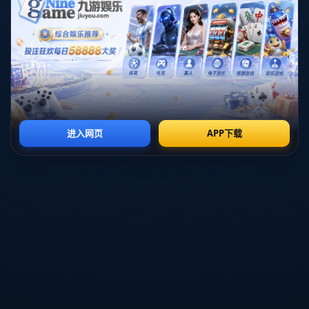
障等方面与国际通行规则全面接轨，推动国内体育管理体制向更加规
范、透明、专业的方向升级。这既是对外开放的必然要求，也为世界
体育治理贡献了中国智慧。比如在杭州亚运会筹办过程中，大量竞赛
项目通过与国际单项体育联合会细致沟通，优化赛程安排、提升裁判
培训与选派标准，确保运动员在公平、公正的环境中施展才华；而围
绕数据采集、成绩公示、技术统计建立的开放平台，也为各代表团、
各协会共享训练数据和分析工具提供了可能，进一步缩小发展差距，
让更多发展中国家的运动员站上同一条起跑线。
共享发展机遇，更要让开放的红利切实惠及各方主体。国际赛事的举
办，往往伴随着场馆建设、赛会服务、体育制造、文化旅游等一条完
整产业链的拉动。以本届亚运会为例，从赛艇皮划艇的船桨，到田径
项目的起跑器、电子计时终端，再到运动员康复理疗的高端设备，中
国企业在参与中实现了技术突破和品牌升级，同时也以更具性价比和
可靠性的产品服务于各国代表团。在亚运场馆周边，中外运动品牌同
台竞技，本土新锐品牌借助大赛平台打开“出海之门”；而伴随赛事转播