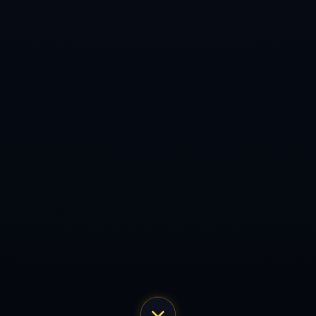
上一篇：意甲-赖因德斯丘库埃泽补时连入2球 米兰3-2逆转帕尔马.
下一篇： 日本教练谈中日青训：中国队员比赛比较喜欢靠身体冲撞，
很多犯规.
联系我们
微信二维码
010-8958854
仅限中国 9：00-20：00