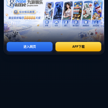
的渴望，豪言壮语背后是球队的实际行动——在夏季转会窗口，他们
大胆签下多名实用球员，增强了球队的阵容深度。**中场新援的加入**
给球队注入了新的活力，他们在进攻组织和防守反击中起到了关键作
用。马赛的新主教练在调度上也有一套独到之处，通过灵活的战术转
换，成功提升了球队的战斗力。
**个案分析：两队交锋**
在尼斯和马赛本赛季的一次直接对话中，马赛展现了其力量的升华，4
-0大胜尼斯。比赛中，马赛通过多点开花的攻击手段压制住了尼斯的
中场控制。而尼斯整场比赛的表现则略显乏力，防守中频频出现漏
洞。这样的结果进一步印证了两队目前截然不同的发展轨迹。
**总结**