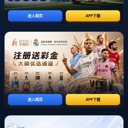
成了3-2的惊天逆转。这场比赛，将会被铭记为AC米兰本赛季的一大
亮点，同时为意甲书写了精彩的一页。
### **背景：米兰战局一度落后**
开场伊始，做客的帕尔马展现了强劲的斗志和稳定的配合。凭借犀利
的反击，帕尔马在比赛前半段攻入两球，迫使米兰陷入困境。*主力阵
容受伤病和轮换影响，米兰防线在帕尔马的高压下显得略显稚嫩*，加
之门将的多次失误，使得球队险些在主场被对手击垮。
然而，逆境从来都是检验豪门成色的试金石。AC米兰不愧为意甲传统
豪门，尽管上半场一度被动，但他们的稳定传导逐渐重新掌控比赛节
奏。下半场，红黑军团迎来绝地反击。
### **赖因德斯与丘库埃泽闪耀：拯救米兰于危难之际**
比赛的转折点出现在补时阶段。帕尔马似乎已经将胜利收入囊中，但A
C米兰的荷兰新星赖因德斯率先站了出来。第91分钟，赖因德斯在30
米外接到队友精准传球，直接起脚远射，皮球如出膛炮弹直挂死角，
米兰瞬间将比分扳为2-2。